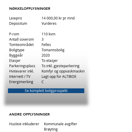
NØKKELOPPLYSNINGER
Leiepris
14 000,00 kr pr mnd
Depositum
Vurderes
P-rom
110 kvm
Antall soverom
3
Tomteområdet
Felles
Boligtype
Tomannsbolig
Byggeår
2020
Etasjer
To etasjer
Parkeringsplass
To inkl. gjesteparkering
Hvitevarer inkl.
Komfyr og oppvaskmaskin
Internett / TV
Lagt opp for ALTIBOX
Energimerking
C
Se komplett boligprospekt
ANDRE OPPLYSNINGER
Husleie inkluderer
Kommunale avgifter
Brøyting