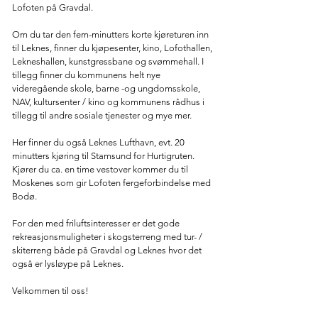
Lofoten på Gravdal.
Om du tar den fem-minutters korte kjøreturen inn
til Leknes, finner du kjøpesenter, kino, Lofothallen,
Lekneshallen, kunstgressbane og svømmehall. I
tillegg finner du kommunens helt nye
videregående skole, barne -og ungdomsskole,
NAV, kultursenter / kino og kommunens rådhus i
tillegg til andre sosiale tjenester og mye mer.
Her finner du også Leknes Lufthavn, evt. 20
minutters kjøring til Stamsund for Hurtigruten.
Kjører du ca. en time vestover kommer du til
Moskenes som gir Lofoten fergeforbindelse med
Bodø.
For den med friluftsinteresser er det gode
rekreasjonsmuligheter i skogsterreng med tur- /
skiterreng både på Gravdal og Leknes hvor det
også er lysløype på Leknes.
Velkommen til oss!