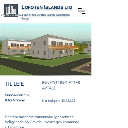
L
I
OFOTEN
SLANDS
LTD
a part of the Lofoten Islands-Corporation
Group
INNFLYTTING ETTER
TIL LEIE
AVTALE
Sundsveien 13 F,
8372 Gravdal
Sist redigert:
30.12.2021
Helt nye moderne tomannsboliger sentralt
beliggende på Gravdal i Vestvågøy kommune
- 3 soverom.