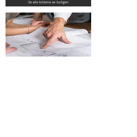
Se alle bildene av boligen
3D-PLANTEGNINGER
Se plantegninger
BOLIGPROSPEKT
Les komplett boligprospekt