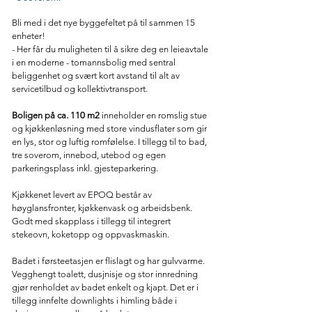
Bli med i det nye byggefeltet på til sammen 15
enheter!
- Her får du muligheten til å sikre deg en leieavtale
i en moderne - tomannsbolig med sentral
beliggenhet og svært kort avstand til alt av
servicetilbud og kollektivtransport.
Boligen på ca. 110 m2
inneholder en romslig stue
og kjøkkenløsning med store vindusflater som gir
en lys, stor og luftig romfølelse. I tillegg til to bad,
tre soverom, innebod, utebod og egen
parkeringsplass inkl. gjesteparkering.
Kjøkkenet levert av EPOQ består av
høyglansfronter, kjøkkenvask og arbeidsbenk.
Godt med skapplass i tillegg til integrert
stekeovn, koketopp og oppvaskmaskin.
Badet i førsteetasjen er flislagt og har gulvvarme.
Vegghengt toalett, dusjnisje og stor innredning
gjør renholdet av badet enkelt og kjapt. Det er i
tillegg innfelte downlights i himling både i