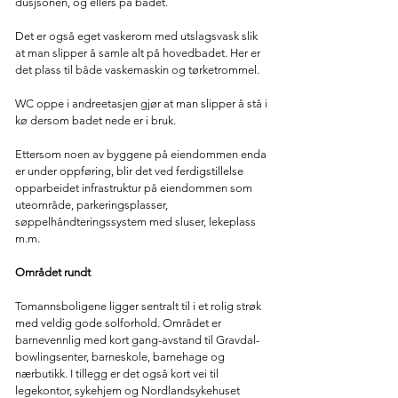
dusjsonen, og ellers på badet.
Det er også eget vaskerom med utslagsvask slik
at man slipper å samle alt på hovedbadet. Her er
det plass til både vaskemaskin og tørketrommel.
WC oppe i andreetasjen gjør at man slipper å stå i
kø dersom badet nede er i bruk.
Ettersom noen av byggene på eiendommen enda
er under oppføring, blir det ved ferdigstillelse
opparbeidet infrastruktur på eiendommen som
uteområde, parkeringsplasser,
søppelhåndteringssystem med sluser, lekeplass
m.m.
Området rundt
Tomannsboligene ligger sentralt til i et rolig strøk
med veldig gode solforhold. Området er
barnevennlig med kort gang-avstand til Gravdal-
bowlingsenter, barneskole, barnehage og
nærbutikk. I tillegg er det også kort vei til
legekontor, sykehjem og Nordlandsykehuset