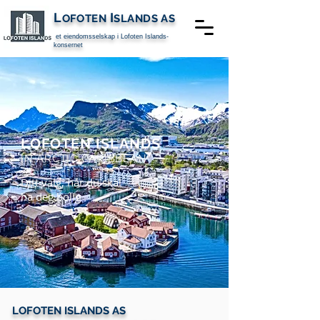
L
I
OFOTEN
SLANDS
AS
et eiendomsselskap i
Lofoten Islands-
konsernet
LOFOTEN ISLANDS
IN ARCTIC CARIBBEAN
Ditt valg, når du skal
ha deg bolig
LOFOTEN ISLANDS AS