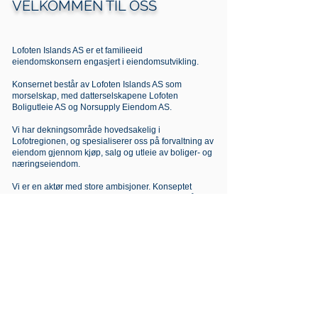
VELKOMMEN TIL OSS
Lofoten Islands AS er et familieeid
eiendomskonsern engasjert i eiendomsutvikling.
Konsernet består av Lofoten Islands AS som
morselskap, med datterselskapene Lofoten
Boligutleie AS og Norsupply Eiendom AS.
Vi har dekningsområde hovedsakelig i
Lofotregionen, og spesialiserer oss på forvaltning av
eiendom gjennom kjøp, salg og utleie av boliger- og
næringseiendom.
Vi er en aktør med store ambisjoner. Konseptet
innovasjon og nytenking gir oss muligheten til å
kunne tilby tjenester med fokus på en kvalitet som vi
er stolte av.
Les mer om oss her!
* Naviger deg videre ved å trykke på hoved- eller
undermenyene!