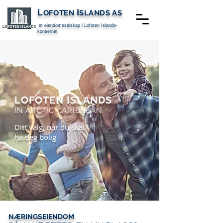
L
I
OFOTEN
SLANDS
AS
et eiendomsselskap i
Lofoten Islands-
konsernet
LOFOTEN ISLANDS
IN ARCTIC CARIBBEAN
Ditt valg, når du skal
ha deg bolig
NÆRINGSEIENDOM