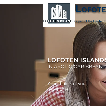
L
OFOT
a part of the Lofoten 
LOFOTEN ISLAND
IN ARCTIC CARIBBEAN
Your choice, of your
new home