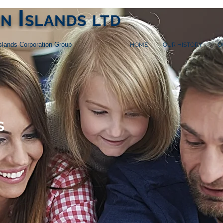
I
EN
SLANDS
LTD
Islands-Corporation Group
HOME
OUR HISTORY
O
S