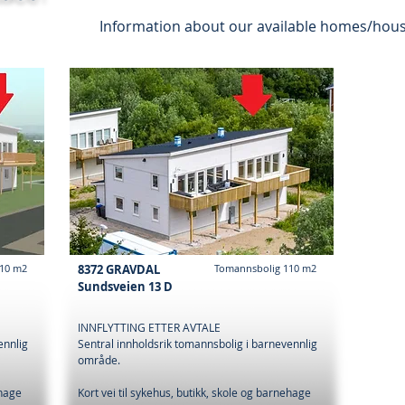
Information about our available homes/hou
110 m2
8372 GRAVDAL
Tomannsbolig 110 m2
Sundsveien 13 D
INNFLYTTING ETTER AVTALE
ennlig
Sentral innholdsrik tomannsbolig i barnevennlig
område.
ehage
Kort vei til sykehus, butikk, skole og barnehage