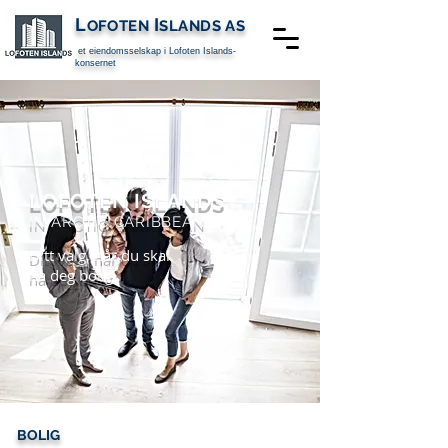
L
I
OFOTEN
SLANDS
AS
et eiendomsselskap i
Lofoten Islands-
konsernet
LOFOTEN ISLANDS
IN ARCTIC CARIBBEAN
Ditt valg, når du skal
ha deg bolig
BOLIG