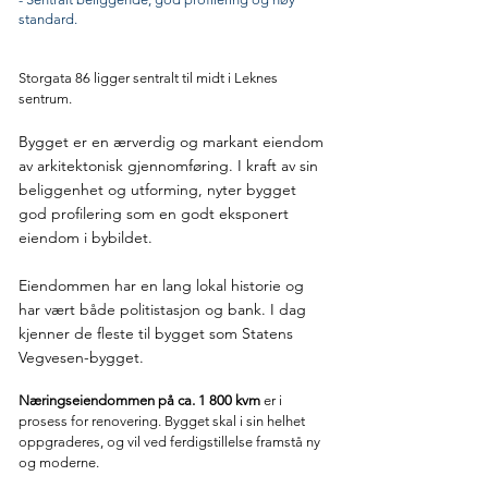
standard.
Storgata 86 ligger sentralt til midt i Leknes
sentrum.
Bygget er en ærverdig og markant eiendom
av arkitektonisk gjennomføring. I kraft av sin
beliggenhet og utforming, nyter bygget
god profilering som en godt eksponert
eiendom i bybildet.
Eiendommen har en lang lokal historie og
har vært både politistasjon og bank. I dag
kjenner de fleste til bygget som Statens
Vegvesen-bygget.
Næringseiendommen på
ca. 1 800 kvm
er i
prosess for renovering. Bygget skal i sin helhet
oppgraderes, og vil ved ferdigstillelse framstå ny
og moderne.