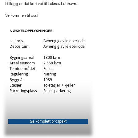
I tillegg er det kort vei til Leknes Lufthavn.
Velkommen til oss!
NØKKELOPPLYSNINGER
Leiepris
Avhengig av leieperiode
Depositum
Avhengig av leieperiode
Bygningsareal
1800 kvm
Areal eiendom
2 558 kvm
Tomteområdet
Felles
Regulering
Næring
Byggeår
1989
Etasjer
To etasjer + kjeller
Parkeringsplass
Felles parkering
Se komplett prospekt