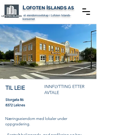
L
I
OFOTEN
SLANDS
AS
et eiendomsselskap i
Lofoten Islands-
konsernet
INNFLYTTING ETTER
TIL LEIE
AVTALE
Storgata 86
8372 Leknes
Næringseiendom med lokaler under
oppgradering.
- Sentralt
beliggende
, god profilering og høy