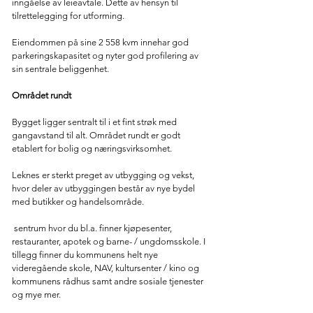
inngåelse av leieavtale. Dette av hensyn til
tilrettelegging for utforming.
Eiendommen på sine 2 558 kvm innehar god
parkeringskapasitet og nyter god profilering av
sin sentrale beliggenhet.
Området rundt
Bygget ligger sentralt til i et fint strøk med
gangavstand til alt. Området rundt er godt
etablert for bolig og næringsvirksomhet.
Leknes er sterkt preget av utbygging og vekst,
hvor deler av utbyggingen består av nye bydel
med butikker og handelsområde.
sentrum hvor du bl.a. finner kjøpesenter,
restauranter, apotek og barne- / ungdomsskole. I
tillegg finner du kommunens helt nye
videregående skole, NAV, kultursenter / kino og
kommunens rådhus samt andre sosiale tjenester
og mye mer.