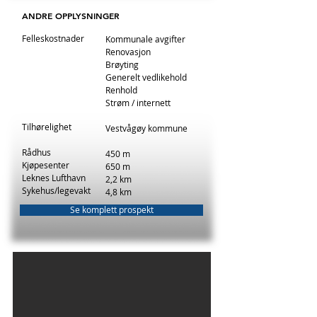
ANDRE OPPLYSNINGER
Felleskostnader
Kommunale avgifter
Renovasjon
B
røyting
Generelt vedlikehold
Renhold
Strøm / internett
Tilhørelighet
Vestvågøy kommune
Rådhus
450 m
Kjøpesenter
650 m
Leknes Lufthavn
2,2 km
Sykehus/legevakt
4,8 km
Se komplett prospekt