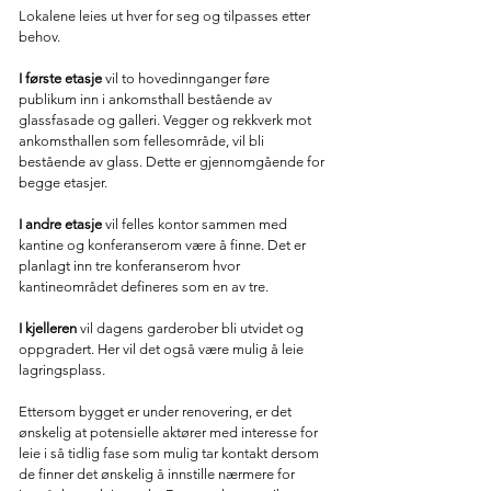
Lokalene leies ut hver for seg og tilpasses etter
behov.
I første etasje
vil to hovedinnganger føre
publikum inn i ankomsthall bestående av
glassfasade og galleri. Vegger og rekkverk mot
ankomsthallen som fellesområde, vil bli
bestående av glass. Dette er gjennomgående for
begge etasjer.
I andre etasje
vil felles kontor sammen med
kantine og konferanserom være å finne. Det er
planlagt inn tre konferanserom hvor
kantineområdet defineres som en av tre.
I kjelleren
vil dagens garderober bli utvidet og
oppgradert. Her vil det også være mulig å leie
lagringsplass.
Ettersom bygget er under renovering, er det
ønskelig at potensielle aktører med interesse for
leie i så tidlig fase som mulig tar kontakt dersom
de finner det ønskelig å innstille nærmere for